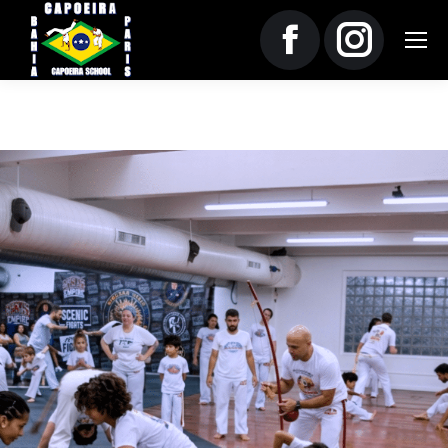
La
La
page
page
Facebook
Instagram
s'ouvre
s'ouvre
dans
dans
une
une
nouvelle
nouvelle