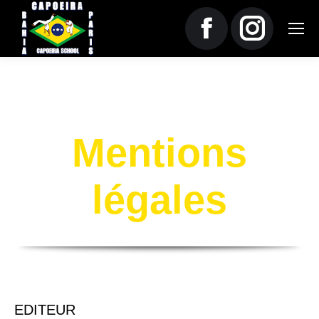
La
La
page
page
Facebook
Instagram
Mentions
s'ouvre
s'ouvre
légales
dans
dans
une
une
nouvelle
nouvelle
EDITEUR