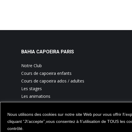
BAHIA CAPOEIRA PARIS
Notre Club
Cours de capoeira enfants
Cours de capoeira ados / adultes
Les stages
Les animations
Nous contacter
Mentions légales
Nous utilisons des cookies sur notre site Web pour vous offrir l\'e
cliquant “J\'accepte”,vous consentez à l\'utilisation de TOUS les 
contrôlé.
Propulsé par
secteurweb.com
|
Mentions légales