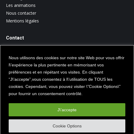
Les animations
Nous contacter
Mentions légales
Contact
Contactez-nous
Nous utilisons des cookies sur notre site Web pour vous offrir
l\'expérience la plus pertinente en mémorisant vos
Suivez nous sur les réseaux sociaux
préférences et en répétant vos visites. En cliquant
“J\'accepte”,vous consentez à l\'utilisation de TOUS les
cookies. Cependant, vous pouvez visiter \"Cookie Options\"
pour fournir un consentement contrôlé.
J\'accepte
Propulsé par
secteurweb.com
|
Mentions légales
Useful Links
Cookie Options
bahiacapoeiraparis.com - TOUS DROITS RÉSERVÉS©