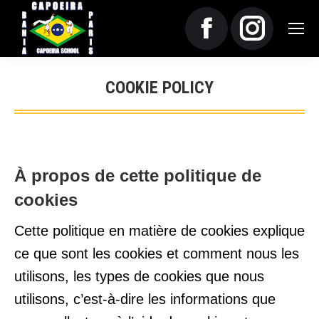
La
La
COOKIE POLICY
page
page
Vous êtes ici :
Facebook
Instagram
À propos de cette politique de
s'ouvre
s'ouvre
cookies
dans
dans
Cette politique en matière de cookies explique
ce que sont les cookies et comment nous les
une
une
utilisons, les types de cookies que nous
utilisons, c’est-à-dire les informations que
nouvelle
nouvelle